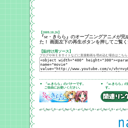
【2009.10.26】
『se・きらら』のオープニングアニメが完
た！ 画面左下の再生ボタンを押してご覧く
【貼付け用ソース】
ブログやＷＥＢサイトなどに直接動画を埋め込む場合はこちら
▼
「se.きらら」のバナーです。
▼
「se.きらら」
ご自由にお使いください。
す。